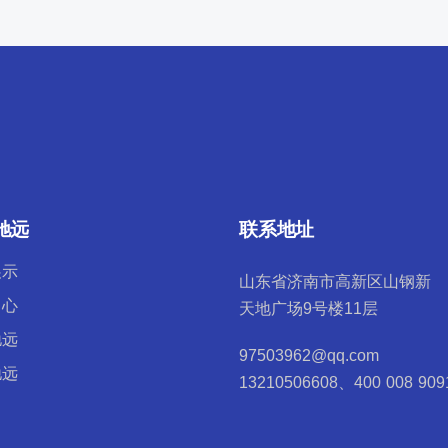
驰远
联系地址
展示
山东省济南市高新区山钢新
中心
天地广场9号楼11层
驰远
97503962@qq.com
驰远
13210506608、400 008 909